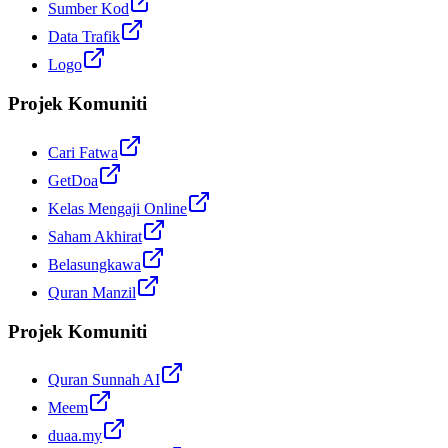
Sumber Kod
Data Trafik
Logo
Projek Komuniti
Cari Fatwa
GetDoa
Kelas Mengaji Online
Saham Akhirat
Belasungkawa
Quran Manzil
Projek Komuniti
Quran Sunnah AI
Meem
duaa.my