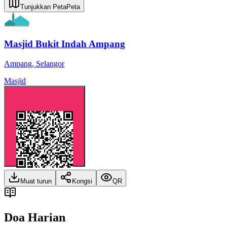
Tunjukkan Peta
Peta
Masjid Bukit Indah Ampang
Ampang
,
Selangor
Masjid
Muat turun
Kongsi
QR
Doa Harian