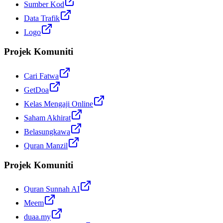
Sumber Kod
Data Trafik
Logo
Projek Komuniti
Cari Fatwa
GetDoa
Kelas Mengaji Online
Saham Akhirat
Belasungkawa
Quran Manzil
Projek Komuniti
Quran Sunnah AI
Meem
duaa.my