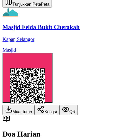
Tunjukkan Peta
Peta
Masjid Felda Bukit Cherakah
Kapar
,
Selangor
Masjid
Muat turun
Kongsi
QR
Doa Harian