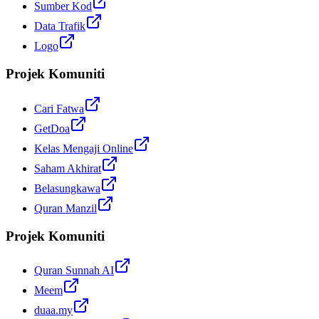
Sumber Kod
Data Trafik
Logo
Projek Komuniti
Cari Fatwa
GetDoa
Kelas Mengaji Online
Saham Akhirat
Belasungkawa
Quran Manzil
Projek Komuniti
Quran Sunnah AI
Meem
duaa.my