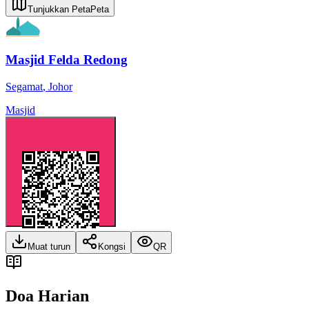
Tunjukkan Peta
Peta
Masjid Felda Redong
Segamat
,
Johor
Masjid
Muat turun
Kongsi
QR
Doa Harian