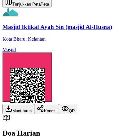
Tunjukkan Peta
Peta
Masjid Iktikaf Ayah Sin (masjid Al-Husna)
Kota Bharu
,
Kelantan
Masjid
Muat turun
Kongsi
QR
Doa Harian