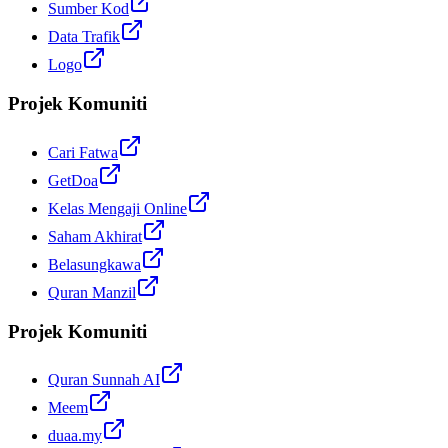
Sumber Kod
Data Trafik
Logo
Projek Komuniti
Cari Fatwa
GetDoa
Kelas Mengaji Online
Saham Akhirat
Belasungkawa
Quran Manzil
Projek Komuniti
Quran Sunnah AI
Meem
duaa.my