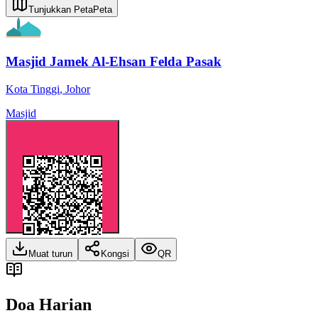
Tunjukkan Peta
Peta
Masjid Jamek Al-Ehsan Felda Pasak
Kota Tinggi
,
Johor
Masjid
Muat turun
Kongsi
QR
Doa Harian