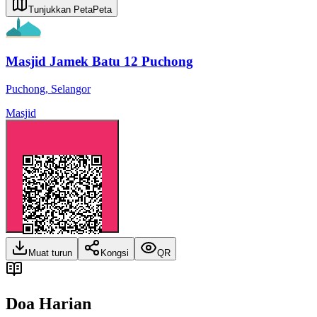
Tunjukkan Peta
Peta
Masjid Jamek Batu 12 Puchong
Puchong
,
Selangor
Masjid
Muat turun
Kongsi
QR
Doa Harian