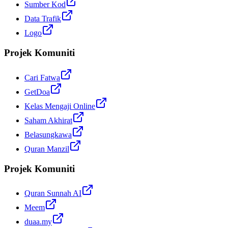
Sumber Kod
Data Trafik
Logo
Projek Komuniti
Cari Fatwa
GetDoa
Kelas Mengaji Online
Saham Akhirat
Belasungkawa
Quran Manzil
Projek Komuniti
Quran Sunnah AI
Meem
duaa.my