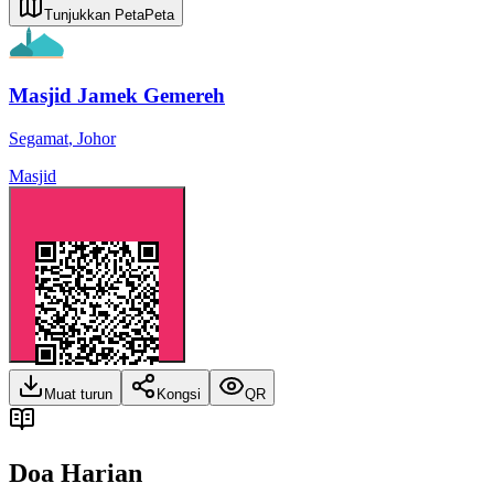
Tunjukkan Peta
Peta
Masjid Jamek Gemereh
Segamat
,
Johor
Masjid
Muat turun
Kongsi
QR
Doa Harian