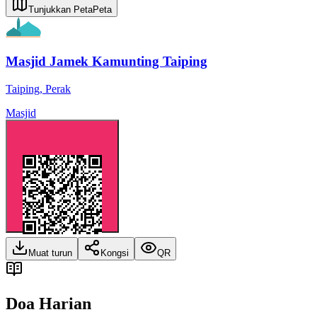
Tunjukkan Peta
Peta
Masjid Jamek Kamunting Taiping
Taiping
,
Perak
Masjid
Muat turun
Kongsi
QR
Doa Harian