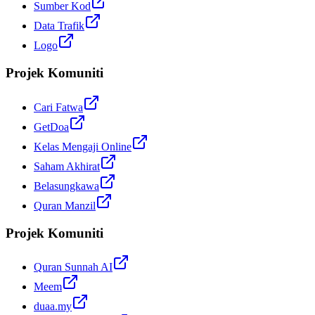
Sumber Kod
Data Trafik
Logo
Projek Komuniti
Cari Fatwa
GetDoa
Kelas Mengaji Online
Saham Akhirat
Belasungkawa
Quran Manzil
Projek Komuniti
Quran Sunnah AI
Meem
duaa.my