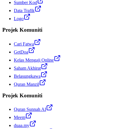
Sumber Kod
Data Trafik
Logo
Projek Komuniti
Cari Fatwa
GetDoa
Kelas Mengaji Online
Saham Akhirat
Belasungkawa
Quran Manzil
Projek Komuniti
Quran Sunnah AI
Meem
duaa.my