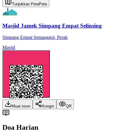
Tunjukkan Peta
Peta
Masjid Jamek Simpang Empat Selinsing
Simpang Empat Semanggol
,
Perak
Masjid
Muat turun
Kongsi
QR
Doa Harian