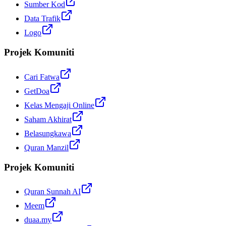
Sumber Kod
Data Trafik
Logo
Projek Komuniti
Cari Fatwa
GetDoa
Kelas Mengaji Online
Saham Akhirat
Belasungkawa
Quran Manzil
Projek Komuniti
Quran Sunnah AI
Meem
duaa.my