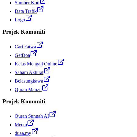
Sumber Kod
Data Trafik
Logo
Projek Komuniti
Cari Fatwa
GetDoa
Kelas Mengaji Online
Saham Akhirat
Belasungkawa
Quran Manzil
Projek Komuniti
Quran Sunnah AI
Meem
duaa.my