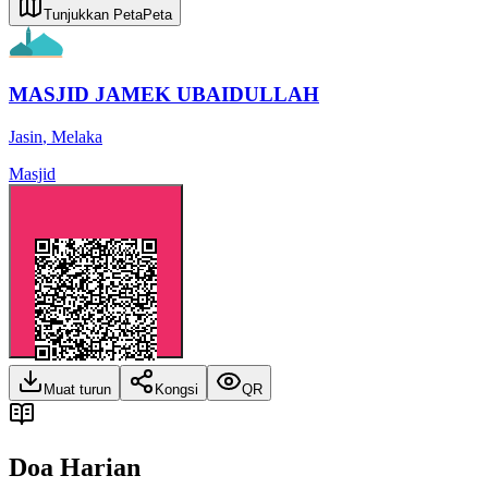
Tunjukkan Peta
Peta
MASJID JAMEK UBAIDULLAH
Jasin
,
Melaka
Masjid
Muat turun
Kongsi
QR
Doa Harian