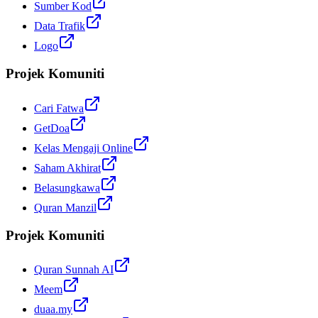
Sumber Kod
Data Trafik
Logo
Projek Komuniti
Cari Fatwa
GetDoa
Kelas Mengaji Online
Saham Akhirat
Belasungkawa
Quran Manzil
Projek Komuniti
Quran Sunnah AI
Meem
duaa.my