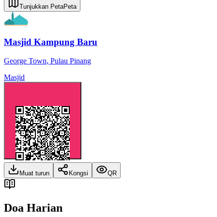
Tunjukkan Peta
Peta
Masjid Kampung Baru
George Town
,
Pulau Pinang
Masjid
Muat turun
Kongsi
QR
Doa Harian