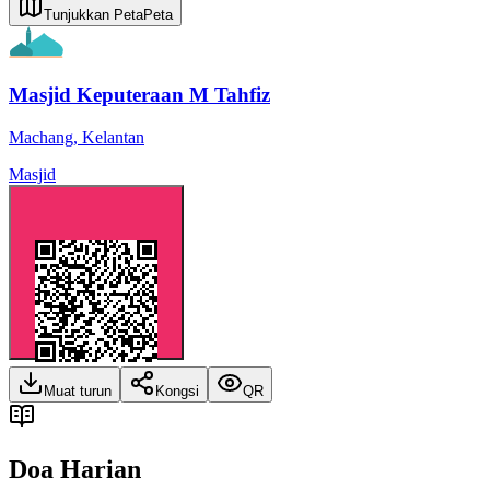
Tunjukkan Peta
Peta
Masjid Keputeraan M Tahfiz
Machang
,
Kelantan
Masjid
Muat turun
Kongsi
QR
Doa Harian