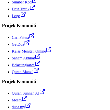
Sumber Kod
Data Trafik
Logo
Projek Komuniti
Cari Fatwa
GetDoa
Kelas Mengaji Online
Saham Akhirat
Belasungkawa
Quran Manzil
Projek Komuniti
Quran Sunnah AI
Meem
duaa.my