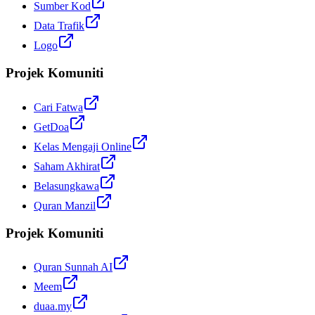
Sumber Kod
Data Trafik
Logo
Projek Komuniti
Cari Fatwa
GetDoa
Kelas Mengaji Online
Saham Akhirat
Belasungkawa
Quran Manzil
Projek Komuniti
Quran Sunnah AI
Meem
duaa.my