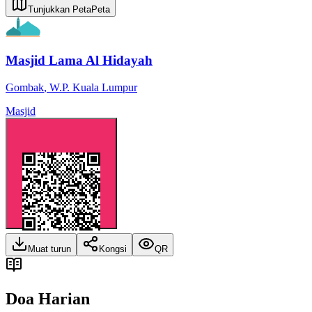
Tunjukkan Peta
Peta
Masjid Lama Al Hidayah
Gombak
,
W.P. Kuala Lumpur
Masjid
Muat turun
Kongsi
QR
Doa Harian