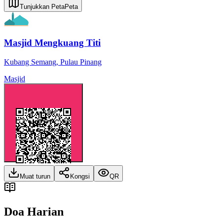
Tunjukkan Peta
Peta
Masjid Mengkuang Titi
Kubang Semang
,
Pulau Pinang
Masjid
Muat turun
Kongsi
QR
Doa Harian