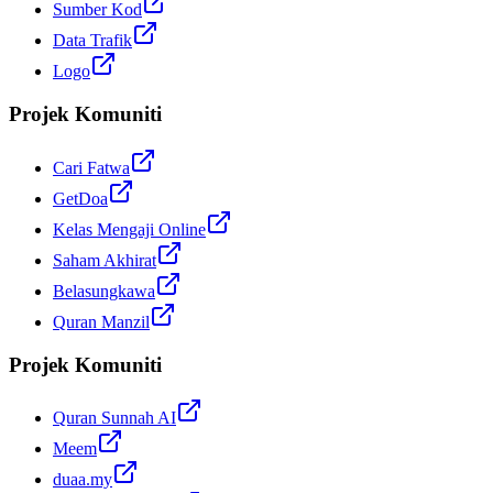
Sumber Kod
Data Trafik
Logo
Projek Komuniti
Cari Fatwa
GetDoa
Kelas Mengaji Online
Saham Akhirat
Belasungkawa
Quran Manzil
Projek Komuniti
Quran Sunnah AI
Meem
duaa.my