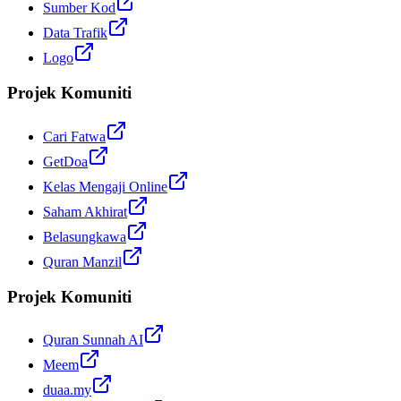
Sumber Kod
Data Trafik
Logo
Projek Komuniti
Cari Fatwa
GetDoa
Kelas Mengaji Online
Saham Akhirat
Belasungkawa
Quran Manzil
Projek Komuniti
Quran Sunnah AI
Meem
duaa.my