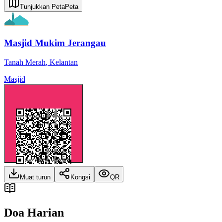
Tunjukkan Peta
Peta
Masjid Mukim Jerangau
Tanah Merah
,
Kelantan
Masjid
Muat turun
Kongsi
QR
Doa Harian