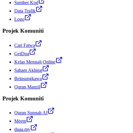
Sumber Kod
Data Trafik
Logo
Projek Komuniti
Cari Fatwa
GetDoa
Kelas Mengaji Online
Saham Akhirat
Belasungkawa
Quran Manzil
Projek Komuniti
Quran Sunnah AI
Meem
duaa.my