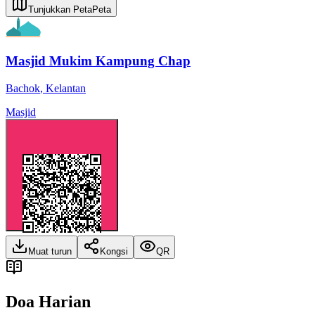
Tunjukkan Peta
Peta
Masjid Mukim Kampung Chap
Bachok
,
Kelantan
Masjid
Muat turun
Kongsi
QR
Doa Harian