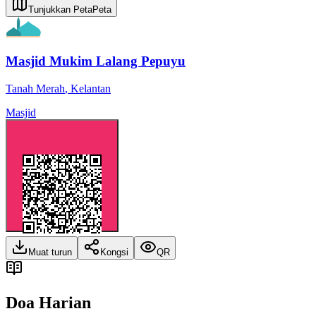
Tunjukkan Peta
Peta
Masjid Mukim Lalang Pepuyu
Tanah Merah
,
Kelantan
Masjid
Muat turun
Kongsi
QR
Doa Harian