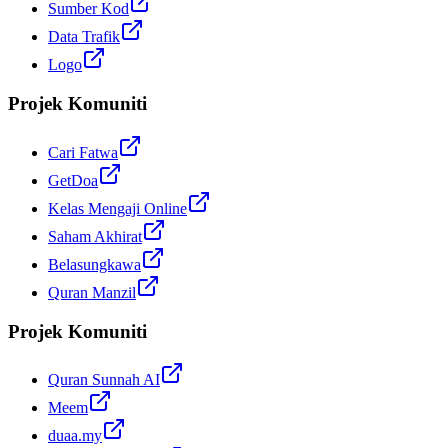
Sumber Kod
Data Trafik
Logo
Projek Komuniti
Cari Fatwa
GetDoa
Kelas Mengaji Online
Saham Akhirat
Belasungkawa
Quran Manzil
Projek Komuniti
Quran Sunnah AI
Meem
duaa.my