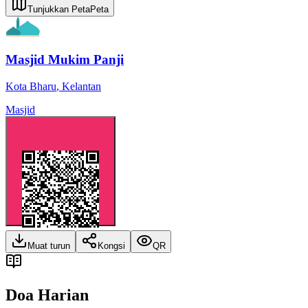
Tunjukkan Peta
Peta
Masjid Mukim Panji
Kota Bharu
,
Kelantan
Masjid
Muat turun
Kongsi
QR
Doa Harian