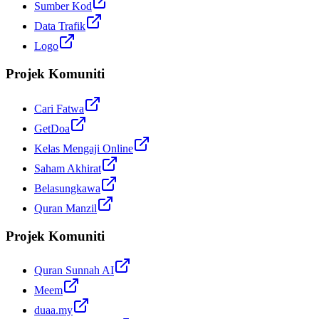
Sumber Kod
Data Trafik
Logo
Projek Komuniti
Cari Fatwa
GetDoa
Kelas Mengaji Online
Saham Akhirat
Belasungkawa
Quran Manzil
Projek Komuniti
Quran Sunnah AI
Meem
duaa.my