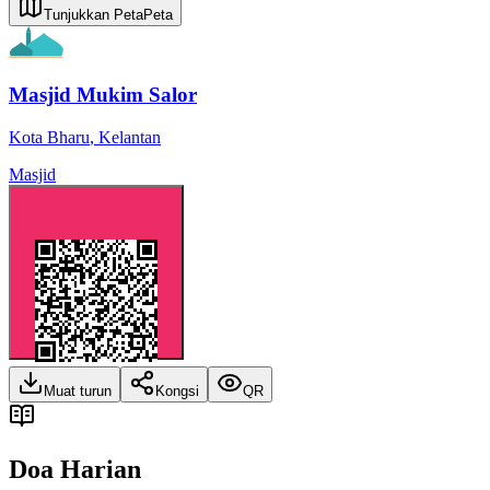
Tunjukkan Peta
Peta
Masjid Mukim Salor
Kota Bharu
,
Kelantan
Masjid
Muat turun
Kongsi
QR
Doa Harian