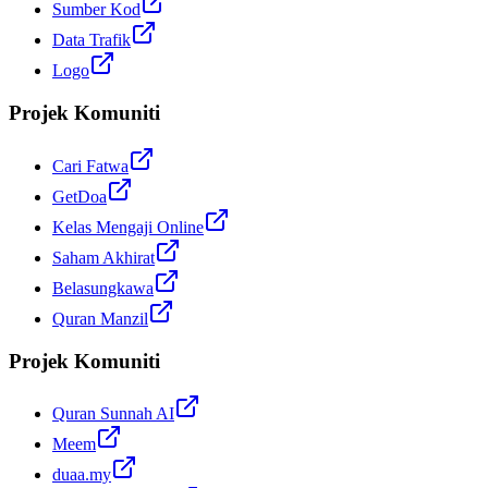
Sumber Kod
Data Trafik
Logo
Projek Komuniti
Cari Fatwa
GetDoa
Kelas Mengaji Online
Saham Akhirat
Belasungkawa
Quran Manzil
Projek Komuniti
Quran Sunnah AI
Meem
duaa.my