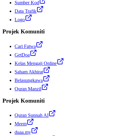
Sumber Kod
Data Trafik
Logo
Projek Komuniti
Cari Fatwa
GetDoa
Kelas Mengaji Online
Saham Akhirat
Belasungkawa
Quran Manzil
Projek Komuniti
Quran Sunnah AI
Meem
duaa.my