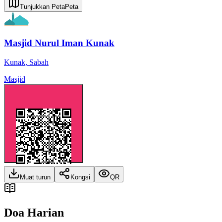
Tunjukkan Peta
Peta
Masjid Nurul Iman Kunak
Kunak
,
Sabah
Masjid
Muat turun
Kongsi
QR
Doa Harian