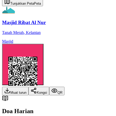
Tunjukkan Peta
Peta
Masjid Ribat Al Nur
Tanah Merah
,
Kelantan
Masjid
Muat turun
Kongsi
QR
Doa Harian