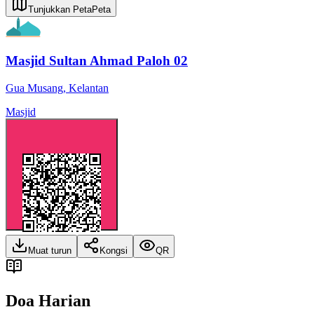
Tunjukkan Peta
Peta
Masjid Sultan Ahmad Paloh 02
Gua Musang
,
Kelantan
Masjid
Muat turun
Kongsi
QR
Doa Harian