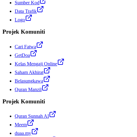
Sumber Kod
Data Trafik
Logo
Projek Komuniti
Cari Fatwa
GetDoa
Kelas Mengaji Online
Saham Akhirat
Belasungkawa
Quran Manzil
Projek Komuniti
Quran Sunnah AI
Meem
duaa.my