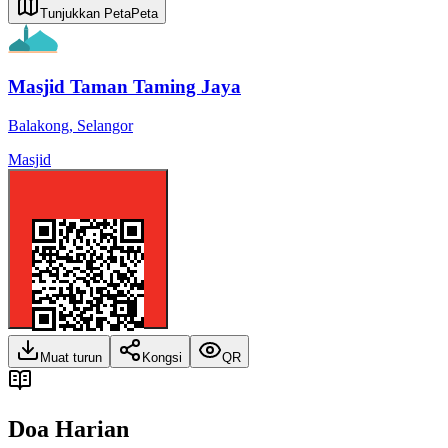
Tunjukkan Peta
Peta
Masjid Taman Taming Jaya
Balakong
,
Selangor
Masjid
Muat turun
Kongsi
QR
Doa Harian