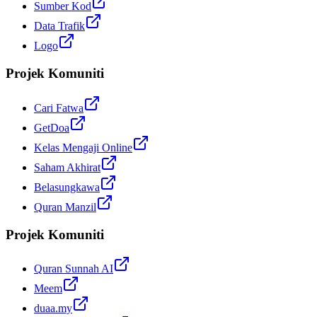
Sumber Kod
Data Trafik
Logo
Projek Komuniti
Cari Fatwa
GetDoa
Kelas Mengaji Online
Saham Akhirat
Belasungkawa
Quran Manzil
Projek Komuniti
Quran Sunnah AI
Meem
duaa.my