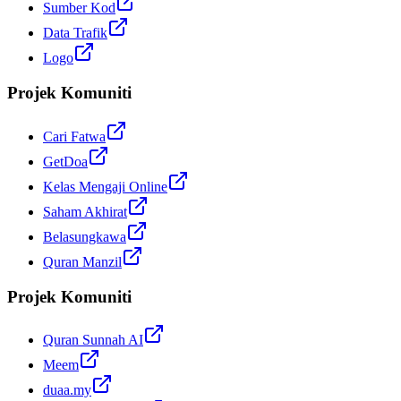
Sumber Kod
Data Trafik
Logo
Projek Komuniti
Cari Fatwa
GetDoa
Kelas Mengaji Online
Saham Akhirat
Belasungkawa
Quran Manzil
Projek Komuniti
Quran Sunnah AI
Meem
duaa.my