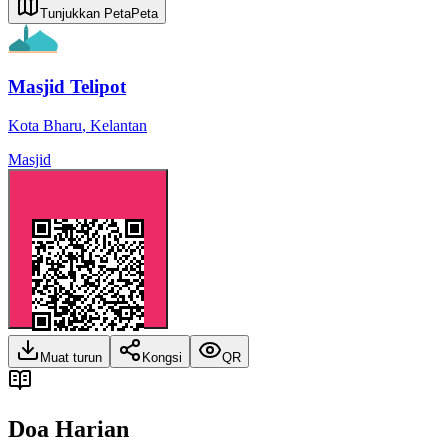
Tunjukkan Peta
Peta
Masjid Telipot
Kota Bharu
,
Kelantan
Masjid
Muat turun
Kongsi
QR
Doa Harian