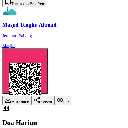
Tunjukkan Peta
Peta
Masjid Tengku Ahmad
Jerantut
,
Pahang
Masjid
Muat turun
Kongsi
QR
Doa Harian