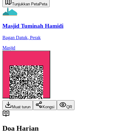
Tunjukkan Peta
Peta
Masjid Tuminah Hamidi
Bagan Datuk
,
Perak
Masjid
Muat turun
Kongsi
QR
Doa Harian