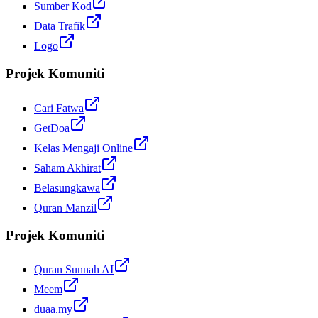
Sumber Kod
Data Trafik
Logo
Projek Komuniti
Cari Fatwa
GetDoa
Kelas Mengaji Online
Saham Akhirat
Belasungkawa
Quran Manzil
Projek Komuniti
Quran Sunnah AI
Meem
duaa.my