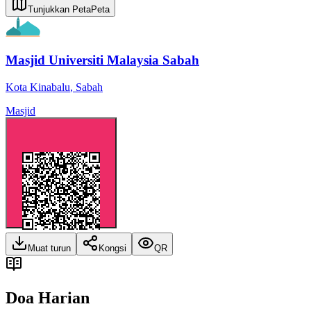
Tunjukkan Peta
Peta
Masjid Universiti Malaysia Sabah
Kota Kinabalu
,
Sabah
Masjid
Muat turun
Kongsi
QR
Doa Harian