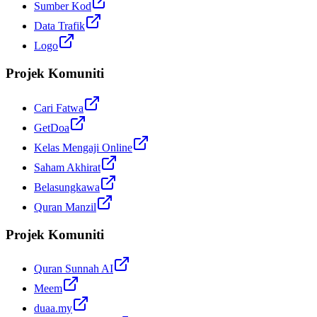
Sumber Kod
Data Trafik
Logo
Projek Komuniti
Cari Fatwa
GetDoa
Kelas Mengaji Online
Saham Akhirat
Belasungkawa
Quran Manzil
Projek Komuniti
Quran Sunnah AI
Meem
duaa.my