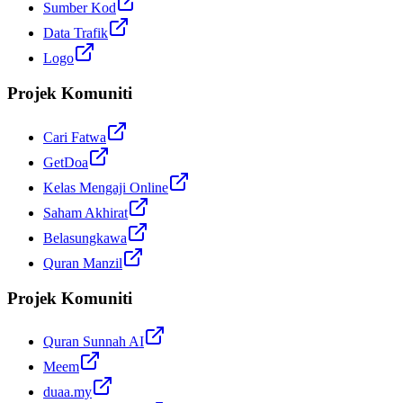
Sumber Kod
Data Trafik
Logo
Projek Komuniti
Cari Fatwa
GetDoa
Kelas Mengaji Online
Saham Akhirat
Belasungkawa
Quran Manzil
Projek Komuniti
Quran Sunnah AI
Meem
duaa.my