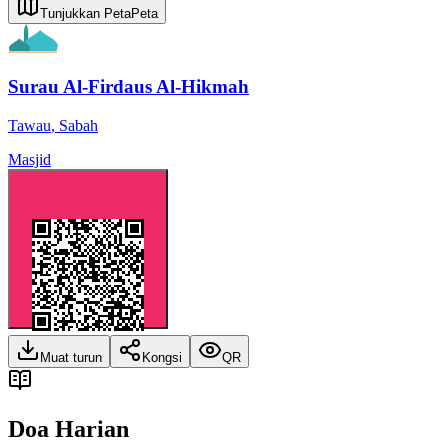
Tunjukkan Peta
Peta
Surau Al-Firdaus Al-Hikmah
Tawau
,
Sabah
Masjid
Muat turun
Kongsi
QR
Doa Harian