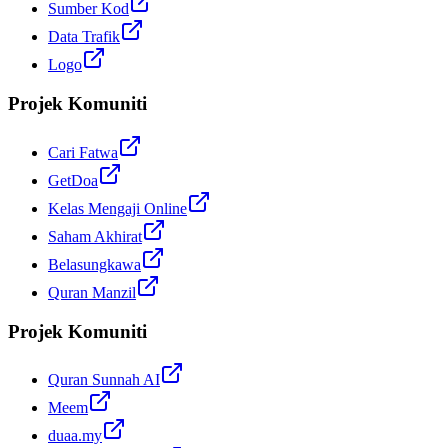
Sumber Kod
Data Trafik
Logo
Projek Komuniti
Cari Fatwa
GetDoa
Kelas Mengaji Online
Saham Akhirat
Belasungkawa
Quran Manzil
Projek Komuniti
Quran Sunnah AI
Meem
duaa.my