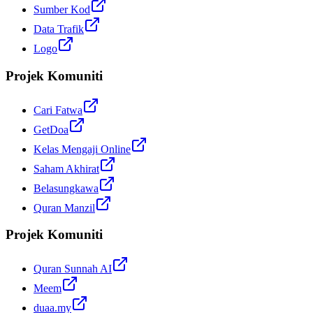
Sumber Kod
Data Trafik
Logo
Projek Komuniti
Cari Fatwa
GetDoa
Kelas Mengaji Online
Saham Akhirat
Belasungkawa
Quran Manzil
Projek Komuniti
Quran Sunnah AI
Meem
duaa.my