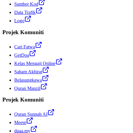
Sumber Kod
Data Trafik
Logo
Projek Komuniti
Cari Fatwa
GetDoa
Kelas Mengaji Online
Saham Akhirat
Belasungkawa
Quran Manzil
Projek Komuniti
Quran Sunnah AI
Meem
duaa.my