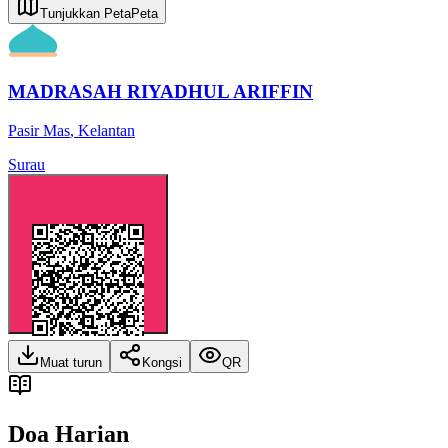
Tunjukkan Peta
Peta
MADRASAH RIYADHUL ARIFFIN
Pasir Mas
,
Kelantan
Surau
Muat turun
Kongsi
QR
Doa Harian