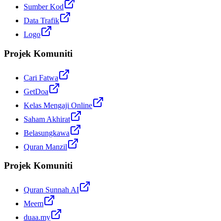
Sumber Kod
Data Trafik
Logo
Projek Komuniti
Cari Fatwa
GetDoa
Kelas Mengaji Online
Saham Akhirat
Belasungkawa
Quran Manzil
Projek Komuniti
Quran Sunnah AI
Meem
duaa.my