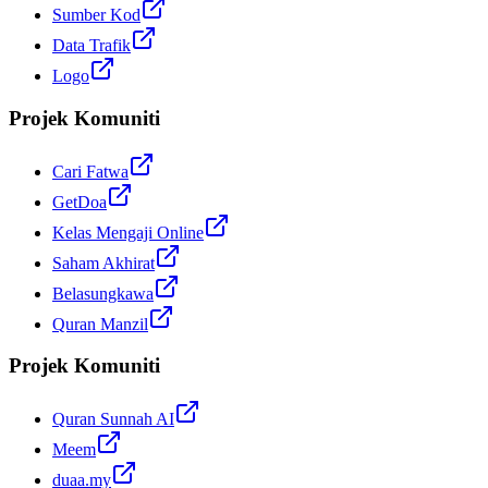
Sumber Kod
Data Trafik
Logo
Projek Komuniti
Cari Fatwa
GetDoa
Kelas Mengaji Online
Saham Akhirat
Belasungkawa
Quran Manzil
Projek Komuniti
Quran Sunnah AI
Meem
duaa.my