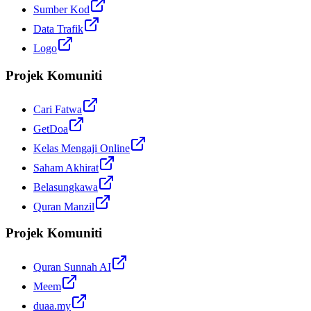
Sumber Kod
Data Trafik
Logo
Projek Komuniti
Cari Fatwa
GetDoa
Kelas Mengaji Online
Saham Akhirat
Belasungkawa
Quran Manzil
Projek Komuniti
Quran Sunnah AI
Meem
duaa.my