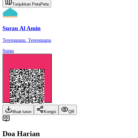
Tunjukkan Peta
Peta
Surau Al Amin
Terengganu
,
Terengganu
Surau
Muat turun
Kongsi
QR
Doa Harian