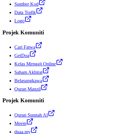
Sumber Kod
Data Trafik
Logo
Projek Komuniti
Cari Fatwa
GetDoa
Kelas Mengaji Online
Saham Akhirat
Belasungkawa
Quran Manzil
Projek Komuniti
Quran Sunnah AI
Meem
duaa.my