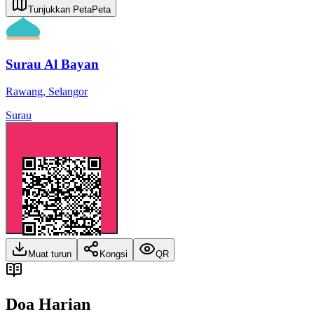
Tunjukkan Peta
Peta
Surau Al Bayan
Rawang
,
Selangor
Surau
Muat turun
Kongsi
QR
Doa Harian