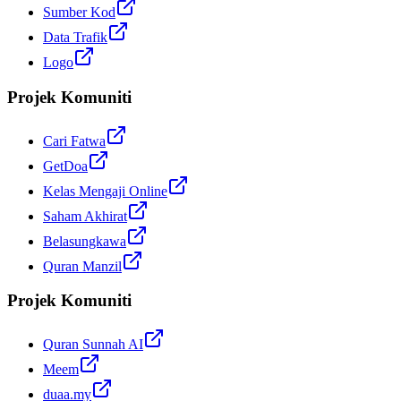
Sumber Kod
Data Trafik
Logo
Projek Komuniti
Cari Fatwa
GetDoa
Kelas Mengaji Online
Saham Akhirat
Belasungkawa
Quran Manzil
Projek Komuniti
Quran Sunnah AI
Meem
duaa.my