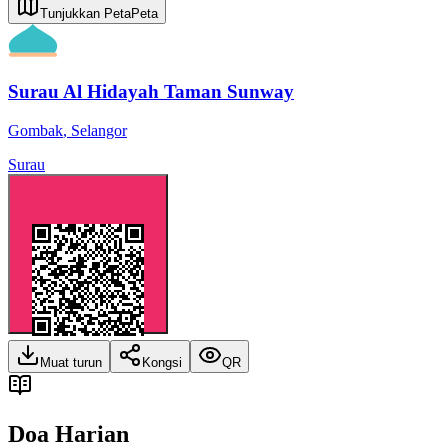
Tunjukkan Peta
Peta
Surau Al Hidayah Taman Sunway
Gombak
,
Selangor
Surau
Muat turun
Kongsi
QR
Doa Harian