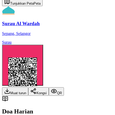
Tunjukkan Peta
Peta
Surau Al Wardah
Sepang
,
Selangor
Surau
Muat turun
Kongsi
QR
Doa Harian