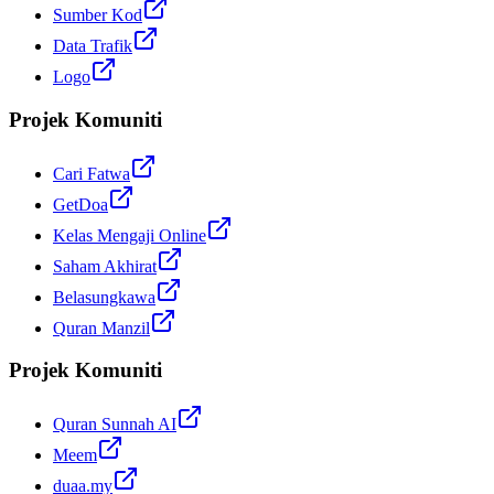
Sumber Kod
Data Trafik
Logo
Projek Komuniti
Cari Fatwa
GetDoa
Kelas Mengaji Online
Saham Akhirat
Belasungkawa
Quran Manzil
Projek Komuniti
Quran Sunnah AI
Meem
duaa.my