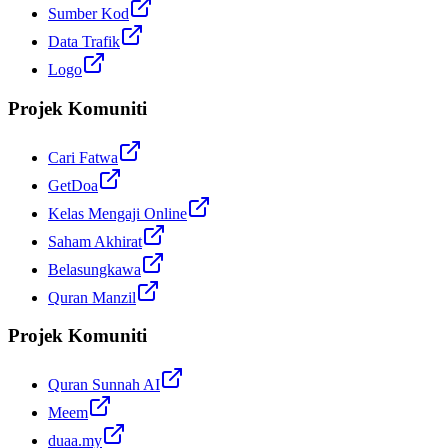
Sumber Kod
Data Trafik
Logo
Projek Komuniti
Cari Fatwa
GetDoa
Kelas Mengaji Online
Saham Akhirat
Belasungkawa
Quran Manzil
Projek Komuniti
Quran Sunnah AI
Meem
duaa.my