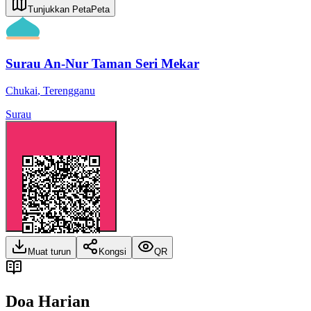
Tunjukkan Peta
Peta
Surau An-Nur Taman Seri Mekar
Chukai
,
Terengganu
Surau
Muat turun
Kongsi
QR
Doa Harian