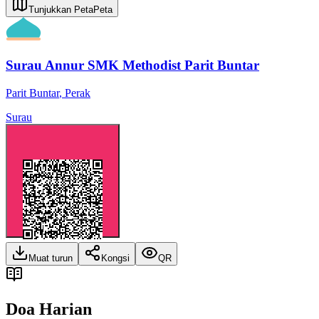
Tunjukkan Peta
Peta
Surau Annur SMK Methodist Parit Buntar
Parit Buntar
,
Perak
Surau
Muat turun
Kongsi
QR
Doa Harian