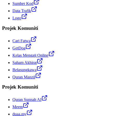
Sumber Kod
Data Trafik
Logo
Projek Komuniti
Cari Fatwa
GetDoa
Kelas Mengaji Online
Saham Akhirat
Belasungkawa
Quran Manzil
Projek Komuniti
Quran Sunnah AI
Meem
duaa.my