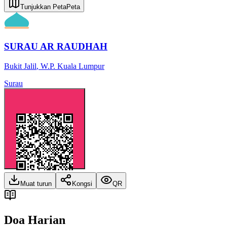
Tunjukkan Peta
Peta
SURAU AR RAUDHAH
Bukit Jalil
,
W.P. Kuala Lumpur
Surau
Muat turun
Kongsi
QR
Doa Harian