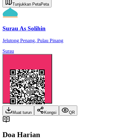
Tunjukkan Peta
Peta
Surau As Solihin
Jelutong Penang
,
Pulau Pinang
Surau
Muat turun
Kongsi
QR
Doa Harian