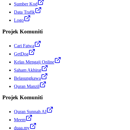
Sumber Kod
Data Trafik
Logo
Projek Komuniti
Cari Fatwa
GetDoa
Kelas Mengaji Online
Saham Akhirat
Belasungkawa
Quran Manzil
Projek Komuniti
Quran Sunnah AI
Meem
duaa.my