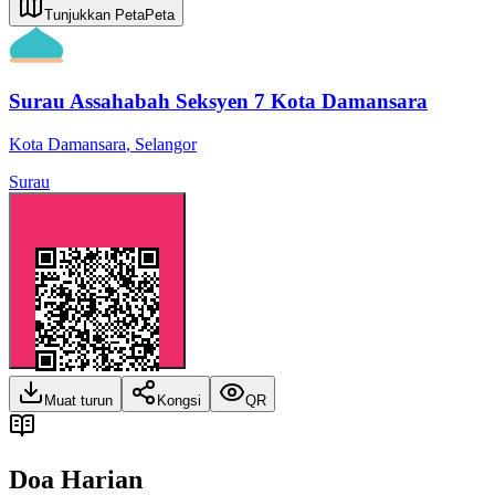
Tunjukkan Peta
Peta
Surau Assahabah Seksyen 7 Kota Damansara
Kota Damansara
,
Selangor
Surau
Muat turun
Kongsi
QR
Doa Harian