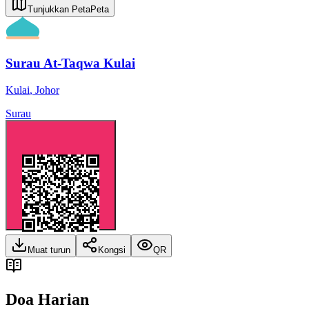
Tunjukkan Peta
Peta
Surau At-Taqwa Kulai
Kulai
,
Johor
Surau
Muat turun
Kongsi
QR
Doa Harian