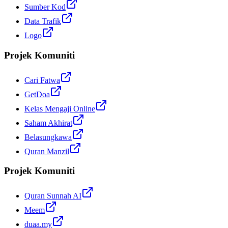
Sumber Kod
Data Trafik
Logo
Projek Komuniti
Cari Fatwa
GetDoa
Kelas Mengaji Online
Saham Akhirat
Belasungkawa
Quran Manzil
Projek Komuniti
Quran Sunnah AI
Meem
duaa.my