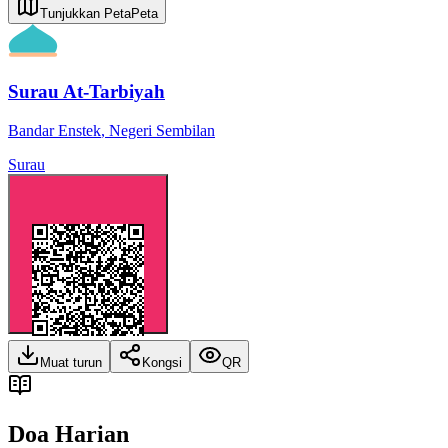
Tunjukkan Peta
Peta
Surau At-Tarbiyah
Bandar Enstek
,
Negeri Sembilan
Surau
Muat turun
Kongsi
QR
Doa Harian