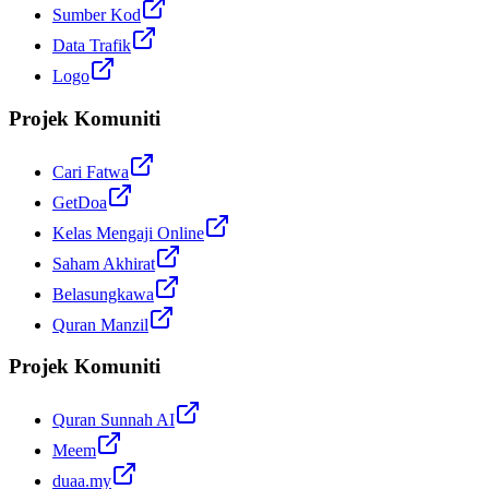
Sumber Kod
Data Trafik
Logo
Projek Komuniti
Cari Fatwa
GetDoa
Kelas Mengaji Online
Saham Akhirat
Belasungkawa
Quran Manzil
Projek Komuniti
Quran Sunnah AI
Meem
duaa.my